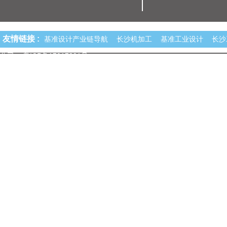
友情链接 :
基准设计产业链导航
长沙机加工
基准工业设计
长沙
公司
粤ICP备17017891号